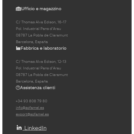
Ufficio e magazzino
C/ Thomas Alva Edison, 16-17
Pol. Industrial Pans d'Arau
08787 La Pobla de Claramunt
Barcelona, España
Fabbrica e laboratorio
C/ Thomas Alva Edison, 12-13
Pol. Industrial Pans d'Arau
08787 La Pobla de Claramunt
Barcelona, España
Assistenza clienti
+34 93 808 79 80
info@sofamel.es
export@sofamel.es
LinkedIn