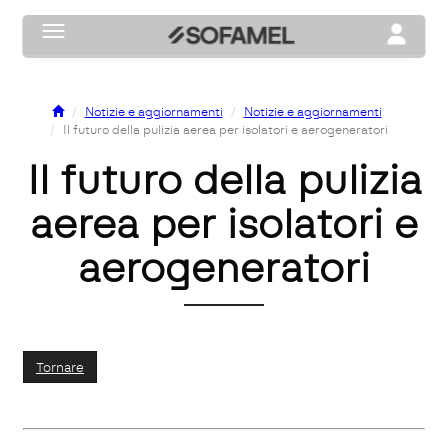
Toggle navigation
Toggle na
Notizie e aggiornamenti
Notizie e aggiornamenti
Il futuro della pulizia aerea per isolatori e aerogeneratori
Il futuro della pulizia
aerea per isolatori e
aerogeneratori
Tornare