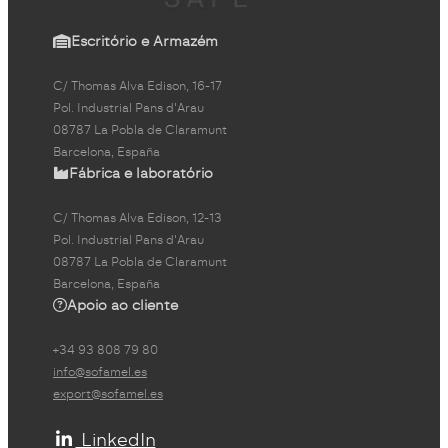
Escritório e Armazém
C/ Thomas Alva Edison, 16-17
Pol. Industrial Pans d'Arau
08787 La Pobla de Claramunt
Barcelona, España
Fábrica e laboratório
C/ Thomas Alva Edison, 12-13
Pol. Industrial Pans d'Arau
08787 La Pobla de Claramunt
Barcelona, España
Apoio ao cliente
+34 93 808 79 80
info@sofamel.es
export@sofamel.es
LinkedIn