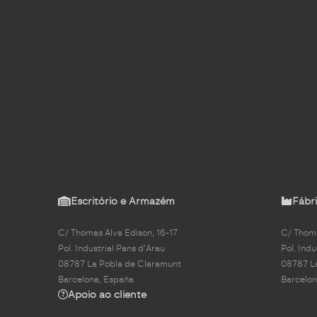
Escritório e Armazém
Fábri
C/ Thomas Alva Edison, 16-17
C/ Thoma
Pol. Industrial Pans d'Arau
Pol. Indu
08787 La Pobla de Claramunt
08787 L
Barcelona, España
Barcelon
Apoio ao cliente