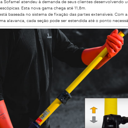
 a Sofamel atendeu à demanda de seus clientes desenvolvendo
lescópicas. Esta nova gama chega até 11,8m.
stá baseada no sistema de fixação das partes extensíveis. Com a
ma alavanca, cada seção pode ser estendida até o ponto necessár