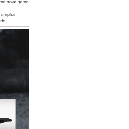
 uma nova gama
 simples
io.