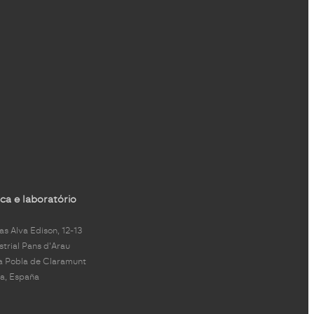
ca e laboratório
s Alva Edison, 12-13
strial Pans d'Arau
a Pobla de Claramunt
a, España