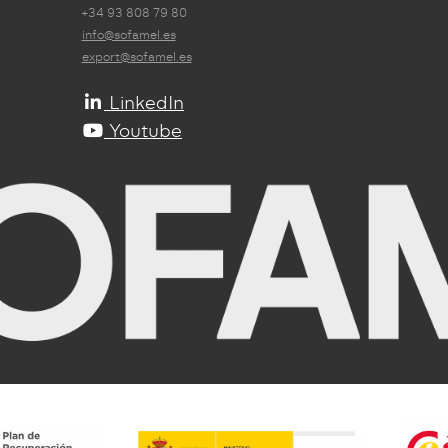
+34 93 808 79 80
info@sofamel.es
export@sofamel.es
LinkedIn
Youtube