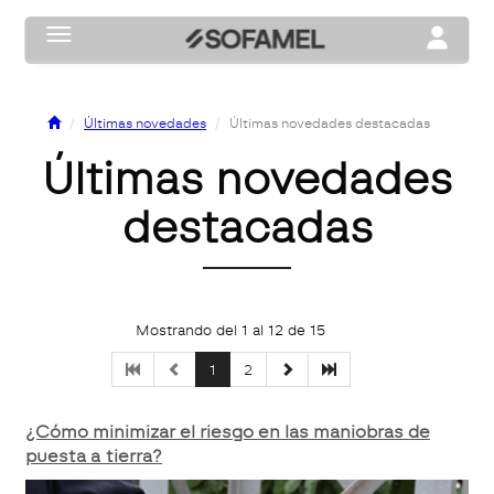
Toggle navigation
Toggle na
Últimas novedades
Últimas novedades destacadas
Últimas novedades
destacadas
Mostrando del 1 al 12 de 15
1
2
¿Cómo minimizar el riesgo en las maniobras de
puesta a tierra?