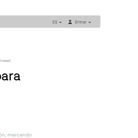
ES
Entrar
íneas!
para
ión, marcando