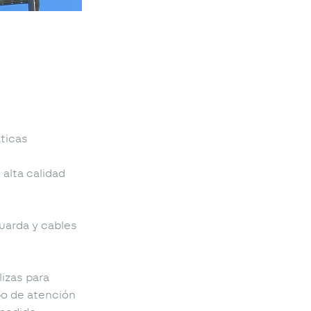
áticas
alta calidad
uarda y cables
izas para
po de atención