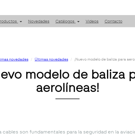
roductos
Novedades
Catálogos
Videos
Contacto
timas novedades
Últimas novedades
¡Nuevo modelo de baliza para aerol
evo modelo de baliza 
aerolíneas!
ra cables son fundamentales para la seguridad en la aviac