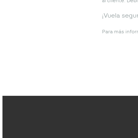
al cliente. De
¡Vuela segu
Para más infor