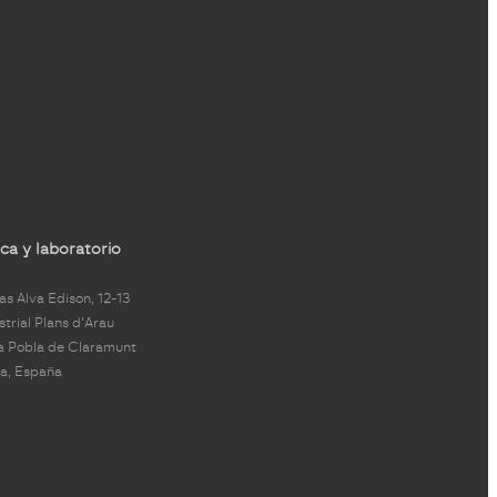
ca y laboratorio
s Alva Edison, 12-13
strial Plans d'Arau
a Pobla de Claramunt
a, España