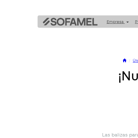
Empresa
P
Úl
¡Nu
Las balizas pa