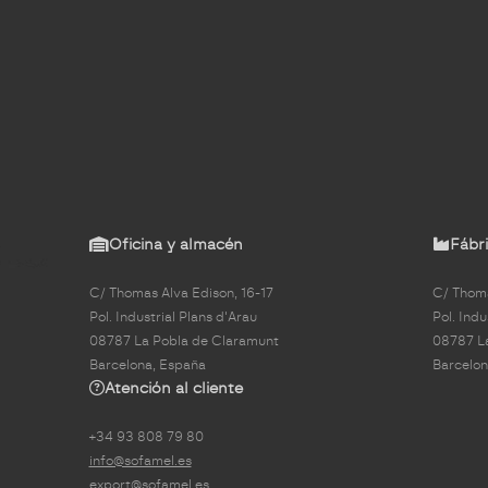
Oficina y almacén
Fábri
C/ Thomas Alva Edison, 16-17
C/ Thoma
Pol. Industrial Plans d'Arau
Pol. Indu
08787 La Pobla de Claramunt
08787 L
Barcelona, España
Barcelon
Atención al cliente
+34 93 808 79 80
info@sofamel.es
export@sofamel.es