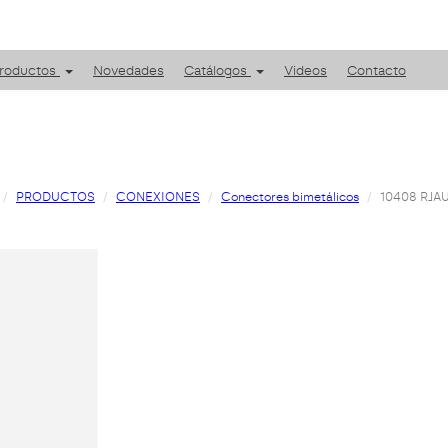
roductos
Novedades
Catálogos
Videos
Contacto
PRODUCTOS
CONEXIONES
Conectores bimetálicos
10408 RJA