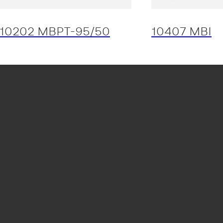
10202 MBPT-95/50
10407 MBI