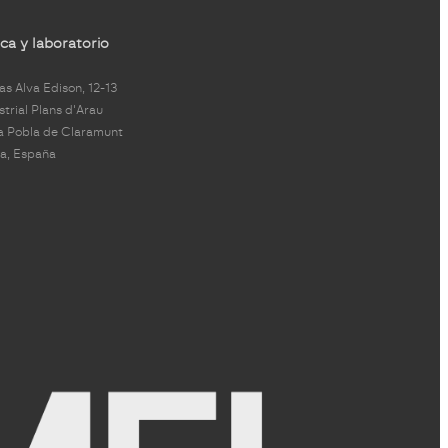
ca y laboratorio
s Alva Edison, 12-13
strial Plans d'Arau
a Pobla de Claramunt
a, España