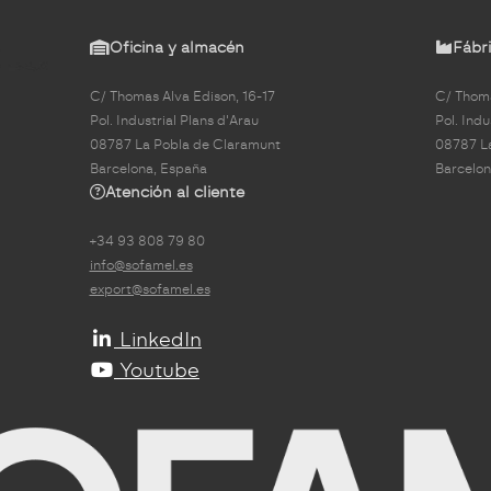
Oficina y almacén
Fábri
C/ Thomas Alva Edison, 16-17
C/ Thoma
Pol. Industrial Plans d'Arau
Pol. Indu
08787 La Pobla de Claramunt
08787 L
Barcelona, España
Barcelon
Atención al cliente
+34 93 808 79 80
info@sofamel.es
export@sofamel.es
LinkedIn
Youtube