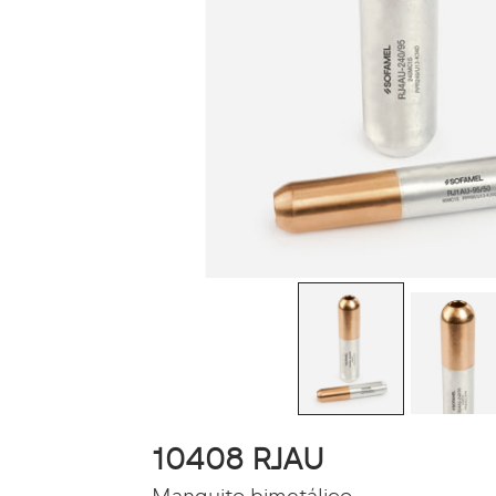
10408 RJAU
Manguito bimetálico