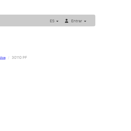
ES
Entrar
ados
30110 PF