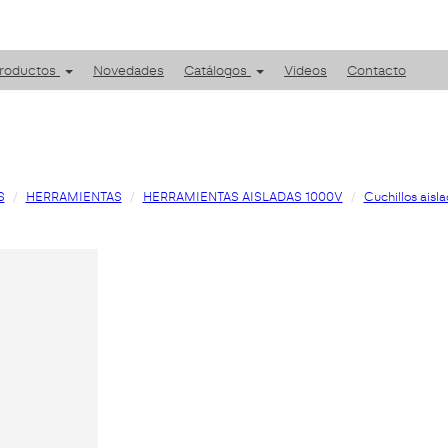
roductos
Novedades
Catálogos
Videos
Contacto
S
HERRAMIENTAS
HERRAMIENTAS AISLADAS 1000V
Cuchillos aisl