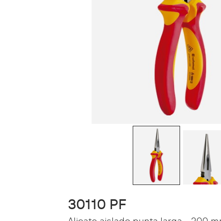
30110 PF
Alicate aislado punta larga - 200 