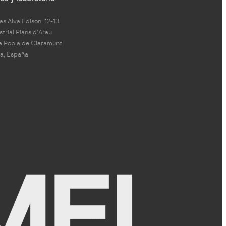
s Alva Edison, 12-13
strial Plans d'Arau
a Pobla de Claramunt
a, España