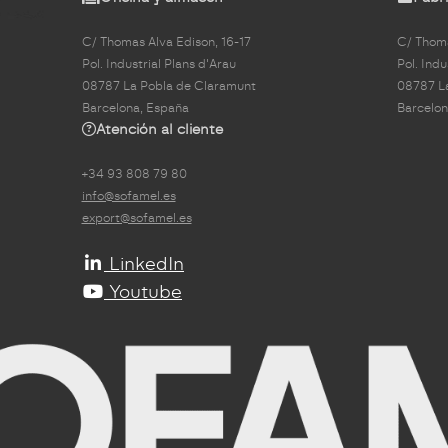
C/ Thomas Alva Edison, 16-17
C/ Thoma
Pol. Industrial Plans d'Arau
Pol. Indu
08787 La Pobla de Claramunt
08787 L
Barcelona, España
Barcelon
Atención al cliente
+34 93 808 79 80
info@sofamel.es
export@sofamel.es
LinkedIn
Youtube