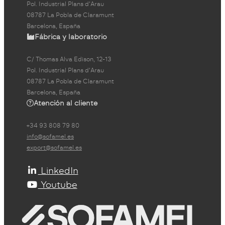
Pol. Industrial Plans d'Arau
08787 La Pobla de Claramunt
Barcelona, España
Fábrica y laboratorio
C/ Thomas Alva Edison, 12-13
Pol. Industrial Plans d'Arau
08787 La Pobla de Claramunt
Barcelona, España
Atención al cliente
+34 93 808 79 80
info@sofamel.es
export@sofamel.es
LinkedIn
Youtube