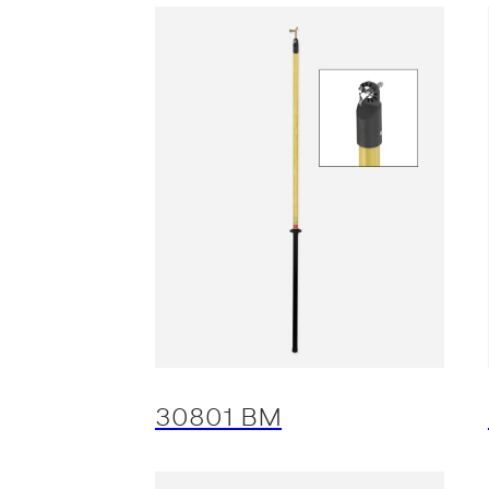
30801 BM