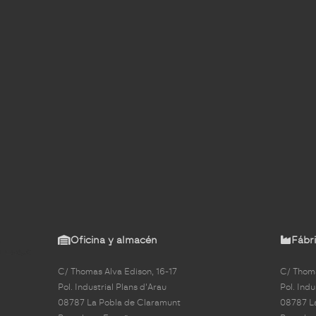
Oficina y almacén
Fábri
C/ Thomas Alva Edison, 16-17
C/ Thoma
Pol. Industrial Plans d'Arau
Pol. Indu
08787 La Pobla de Claramunt
08787 L