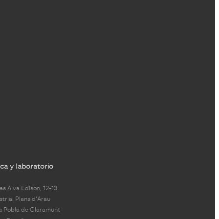
ca y laboratorio
s Alva Edison, 12-13
strial Plans d'Arau
a Pobla de Claramunt