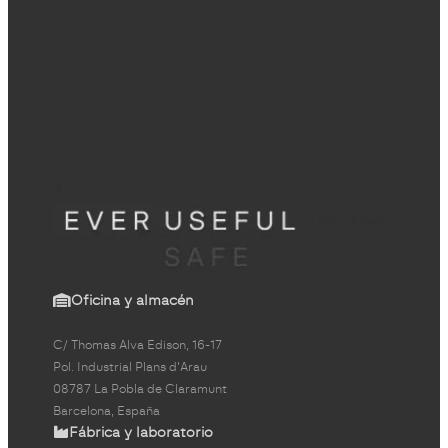
Oficina y almacén
C/ Thomas Alva Edison, 16-17
Pol. Industrial Plans d'Arau
08787 La Pobla de Claramunt
Barcelona, España
Fábrica y laboratorio