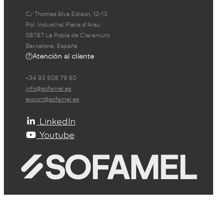
C/ Thomas Alva Edison, 12-13
Pol. Industrial Plans d'Arau
08787 La Pobla de Claramunt
Barcelona, España
Atención al cliente
+34 93 808 79 80
info@sofamel.es
export@sofamel.es
LinkedIn
Youtube