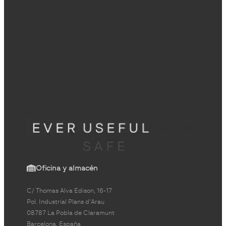
Oficina y almacén
C/ Thomas Alva Edison, 16-17
Pol. Industrial Plans d'Arau
08787 La Pobla de Claramunt
Barcelona, España