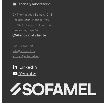
Fábrica y laboratorio
C/ Thomas Alva Edison, 12-13
Pol. Industrial Plans d'Arau
08787 La Pobla de Claramunt
Barcelona, España
Atención al cliente
+34 93 808 79 80
info@sofamel.es
export@sofamel.es
LinkedIn
Youtube