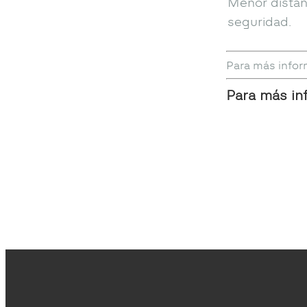
Menor distan
seguridad.
Para más infor
Para más in