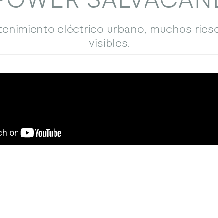
tenimiento eléctrico urbano, muchos ries
visibles
.