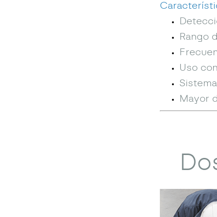
Característi
Detecci
Rango d
Frecuen
Uso con
Sistema
Mayor d
Dos