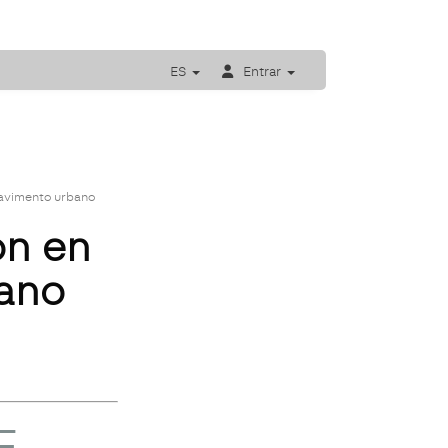
ES
Entrar
pavimento urbano
ón en
bano
E