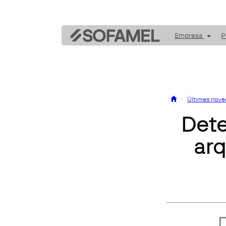
Empresa
P
Últimas nov
Dete
arq