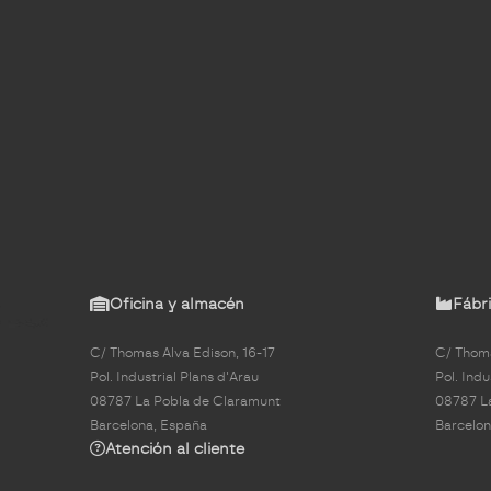
Oficina y almacén
Fábri
C/ Thomas Alva Edison, 16-17
C/ Thoma
Pol. Industrial Plans d'Arau
Pol. Indu
08787 La Pobla de Claramunt
08787 L
Barcelona, España
Barcelon
Atención al cliente