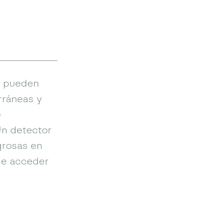
es pueden
rráneas y
e
n detector
grosas en
de acceder