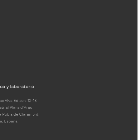
ca y laboratorio
s Alva Edison, 12-13
strial Plans d'Arau
a Pobla de Claramunt
a, España