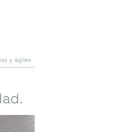
as y ágiles
dad.