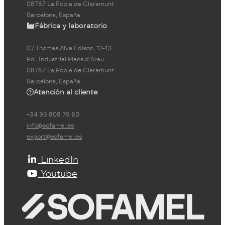
08787 La Pobla de Claramunt
Barcelona, España
Fábrica y laboratorio
C/ Thomas Alva Edison, 12-13
Pol. Industrial Plans d'Arau
08787 La Pobla de Claramunt
Barcelona, España
Atención al cliente
+34 93 808 79 80
info@sofamel.es
export@sofamel.es
LinkedIn
Youtube