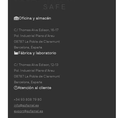
Oficina y almacén
C/ Thomas Alva Edison, 16-17
Pol. Industrial Plans d'Arau
08787 La Pobla de Claramunt
Barcelona, España
Fábrica y laboratorio
C/ Thomas Alva Edison, 12-13
Pol. Industrial Plans d'Arau
08787 La Pobla de Claramunt
Barcelona, España
Atención al cliente
+34 93 808 79 80
info@sofamel.es
export@sofamel.es