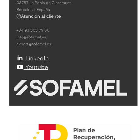
08787 La Pobla de Claramunt
Barcelona, España
Atención al cliente
+34 93 808 79 80
info@sofamel.es
export@sofamel.es
LinkedIn
Youtube