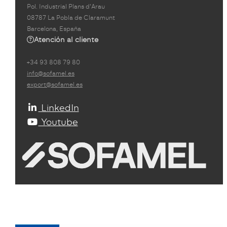
Pol. Industrial Plans d'Arau
08787 La Pobla de Claramunt
Barcelona, España
Atención al cliente
+34 93 808 79 80
info@sofamel.es
export@sofamel.es
LinkedIn
Youtube