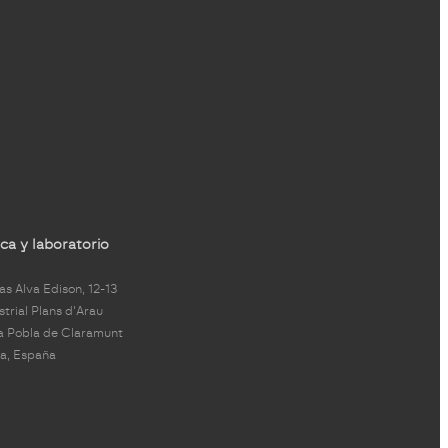
ca y laboratorio
s Alva Edison, 12-13
strial Plans d'Arau
a Pobla de Claramunt
a, España