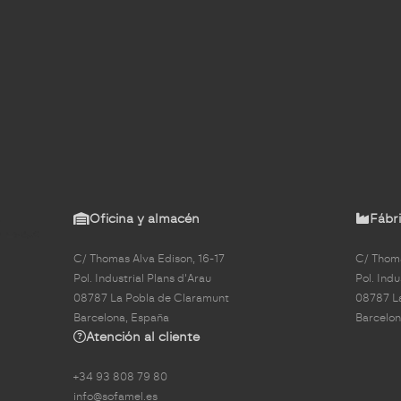
Oficina y almacén
Fábri
C/ Thomas Alva Edison, 16-17
C/ Thoma
Pol. Industrial Plans d'Arau
Pol. Indu
08787 La Pobla de Claramunt
08787 L
Barcelona, España
Barcelon
Atención al cliente
+34 93 808 79 80
info@sofamel.es