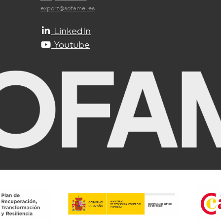
export@sofamel.es
LinkedIn
Youtube