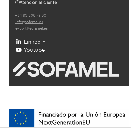
Atención al cliente
+34 93 808 79 80
info@sofamel.es
export@sofamel.es
LinkedIn
Youtube