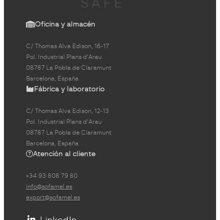
Oficina y almacén
C/ Thomas Alva Edison, 16-17
Pol. Industrial Plans d'Arau
08787 La Pobla de Claramunt
Barcelona, España
Fábrica y laboratorio
C/ Thomas Alva Edison, 12-13
Pol. Industrial Plans d'Arau
08787 La Pobla de Claramunt
Barcelona, España
Atención al cliente
+34 93 808 79 80
info@sofamel.es
export@sofamel.es
LinkedIn