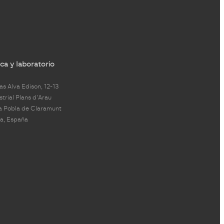
ca y laboratorio
s Alva Edison, 12-13
strial Plans d'Arau
a Pobla de Claramunt
a, España