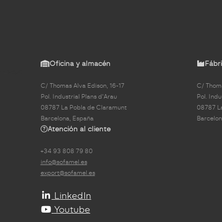
Oficina y almacén
Fábri
C/ Thomas Alva Edison, 16-17
C/ Thoma
Pol. Industrial Plans d'Arau
Pol. Indu
08787 La Pobla de Claramunt
08787 L
Barcelona, España
Barcelon
Atención al cliente
+34 93 808 79 80
info@sofamel.es
export@sofamel.es
LinkedIn
Youtube