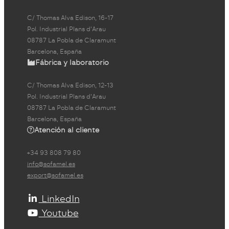
C/ Thomas Alva Edison, 16-17
Pol. Industrial Plans d'Arau
08787 La Pobla de Claramunt
Barcelona, España
Fábrica y laboratorio
C/ Thomas Alva Edison, 12-13
Pol. Industrial Plans d'Arau
08787 La Pobla de Claramunt
Barcelona, España
Atención al cliente
+34 93 808 79 80
info@sofamel.es
export@sofamel.es
LinkedIn
Youtube