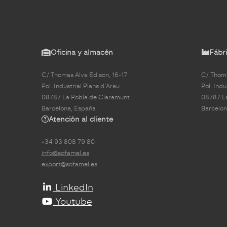
Oficina y almacén
Fábri
C/ Thomas Alva Edison, 16-17
C/ Thoma
Pol. Industrial Plans d'Arau
Pol. Indu
08787 La Pobla de Claramunt
08787 L
Barcelona, España
Barcelon
Atención al cliente
+34 93 808 79 80
info@sofamel.es
export@sofamel.es
LinkedIn
Youtube