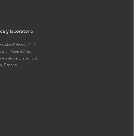
ca y laboratorio
s Alva Edison, 12-13
strial Plans d'Arau
a Pobla de Claramunt
a, España