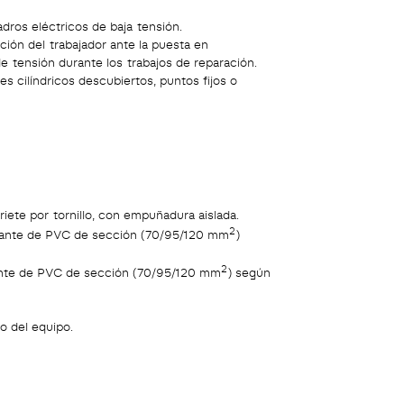
adros eléctricos de baja tensión.
cción del trabajador ante la puesta en
e tensión durante los trabajos de reparación.
s cilíndricos descubiertos, puntos fijos o
iete por tornillo, con empuñadura aislada.
2
islante de PVC de sección (70/95/120 mm
)
2
slante de PVC de sección (70/95/120 mm
) según
o del equipo.