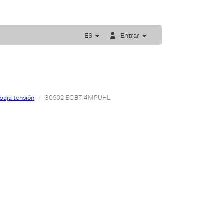
ES
Entrar
baja tensión
30902 ECBT-4MPUHL