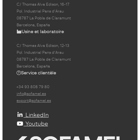
C/ Thomas Alva Edison, 16-17
Pol. Industrial Pans d'Arau
08787 La Pobla de Claramunt
Barcelona, España
Usine et laboratoire
C/ Thomas Alva Edison, 12-13
Pol. Industrial Pans d'Arau
08787 La Pobla de Claramunt
Barcelona, España
Service clientèle
+34 93 808 79 80
info@sofamel.es
export@sofamel.es
LinkedIn
Youtube