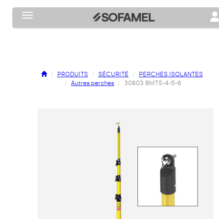
Toggle navigation
To
PRODUITS
SÉCURITÉ
PERCHES ISOLANTES
Autres perches
30803 BMTS-4-5-6