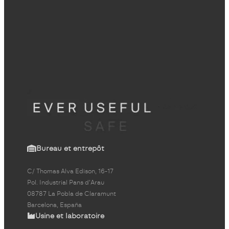
Bureau et entrepôt
C/ Thomas Alva Edison, 16-17
Pol. Industrial Pans d'Arau
08787 La Pobla de Claramunt
Barcelona, España
Usine et laboratoire