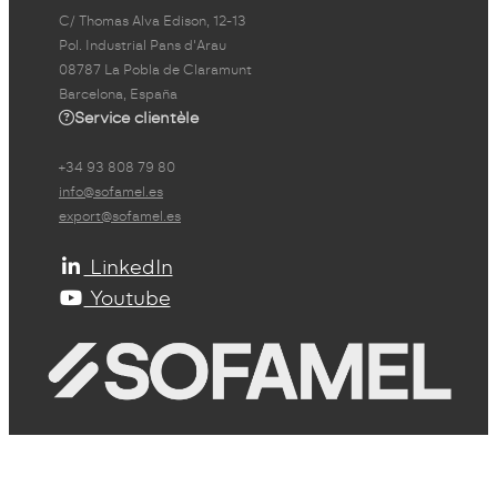
C/ Thomas Alva Edison, 12-13
Pol. Industrial Pans d'Arau
08787 La Pobla de Claramunt
Barcelona, España
Service clientèle
+34 93 808 79 80
info@sofamel.es
export@sofamel.es
LinkedIn
Youtube