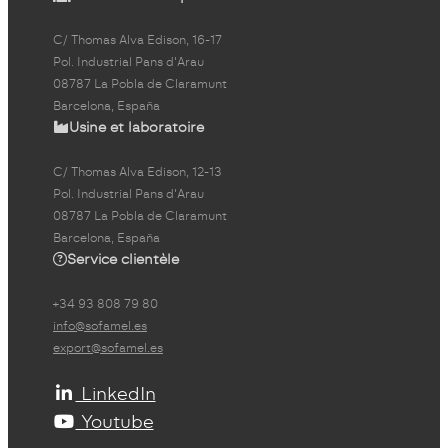
C/ Thomas Alva Edison, 16-17
Pol. Industrial Pans d'Arau
08787 La Pobla de Claramunt
Barcelona, España
Usine et laboratoire
C/ Thomas Alva Edison, 12-13
Pol. Industrial Pans d'Arau
08787 La Pobla de Claramunt
Barcelona, España
Service clientèle
+34 93 808 79 80
info@sofamel.es
export@sofamel.es
LinkedIn
Youtube