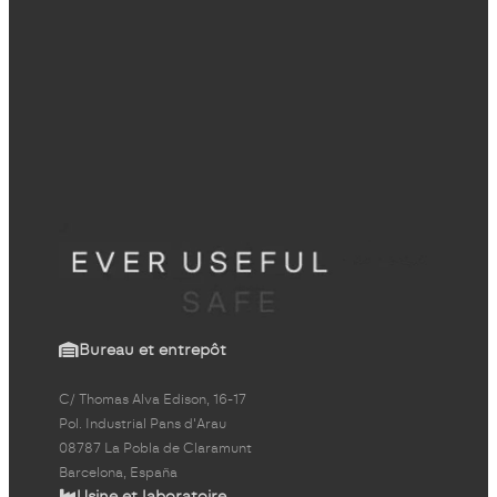
Bureau et entrepôt
C/ Thomas Alva Edison, 16-17
Pol. Industrial Pans d'Arau
08787 La Pobla de Claramunt
Barcelona, España
Usine et laboratoire