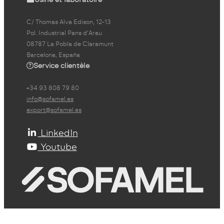
C/ Thomas Alva Edison, 12-13
Pol. Industrial Pans d'Arau
08787 La Pobla de Claramunt
Barcelona, España
Service clientèle
+34 93 808 79 80
info@sofamel.es
export@sofamel.es
LinkedIn
Youtube