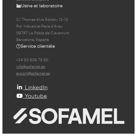
Usine et laboratoire
C/ Thomas Alva Edison, 12-13
Pol. Industrial Pans d'Arau
08787 La Pobla de Claramunt
Barcelona, España
Service clientèle
+34 93 808 79 80
info@sofamel.es
export@sofamel.es
LinkedIn
Youtube