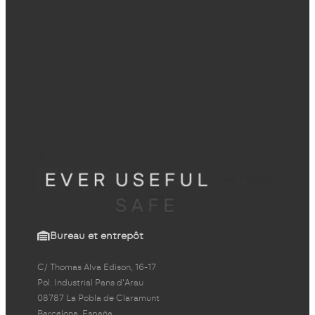
Bureau et entrepôt
C/ Thomas Alva Edison, 16-17
Pol. Industrial Pans d'Arau
08787 La Pobla de Claramunt
Barcelona, España