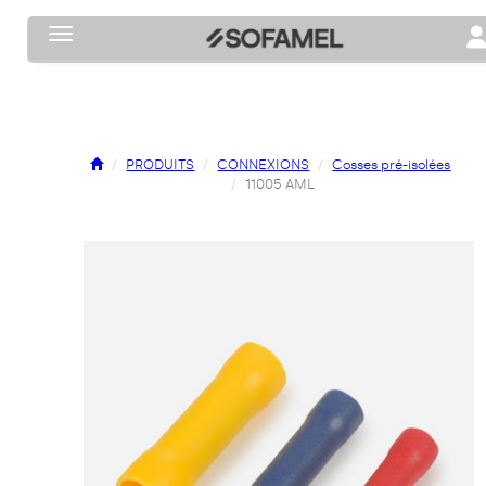
Toggle navigation
To
PRODUITS
CONNEXIONS
Cosses pré-isolées
11005 AML