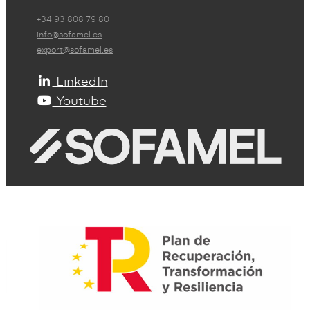
+34 93 808 79 80
info@sofamel.es
export@sofamel.es
LinkedIn
Youtube