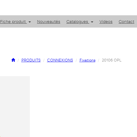
Fiche produit
Nouveautés
Catalogues
Videos
Contact
PRODUITS
CONNEXIONS
Fixations
20106 OPL