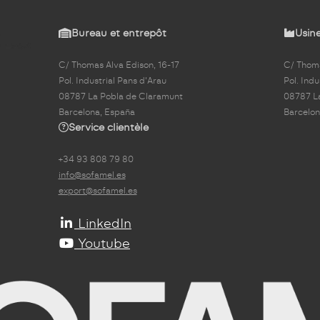
Bureau et entrepôt
Usine
C/ Thomas Alva Edison, 16-17
C/ Thoma
Pol. Industrial Pans d'Arau
Pol. Indu
08787 La Pobla de Claramunt
08787 L
Barcelona, España
Barcelon
Service clientèle
+34 93 808 79 80
info@sofamel.es
export@sofamel.es
LinkedIn
Youtube