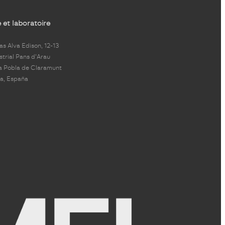
 et laboratoire
s Alva Edison, 12-13
strial Pans d'Arau
a Pobla de Claramunt
a, España