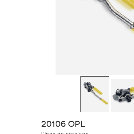
20106 OPL
Pince de cerclage