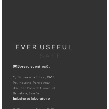
Bureau et entrepôt
C/ Thomas Alva Edison, 16-17
Pol. Industrial Pans d'Arau
08787 La Pobla de Claramunt
Barcelona, España
Usine et laboratoire