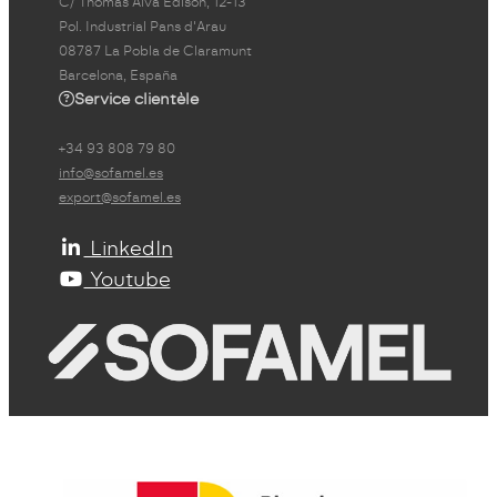
C/ Thomas Alva Edison, 12-13
Pol. Industrial Pans d'Arau
08787 La Pobla de Claramunt
Barcelona, España
Service clientèle
+34 93 808 79 80
info@sofamel.es
export@sofamel.es
LinkedIn
Youtube