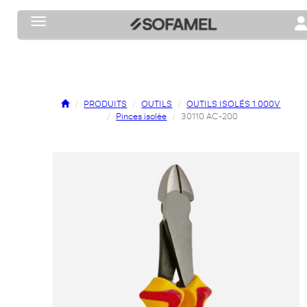
Toggle navigation
To
PRODUITS
OUTILS
OUTILS ISOLÉS 1 000V
Pinces isolée
30110 AC-200