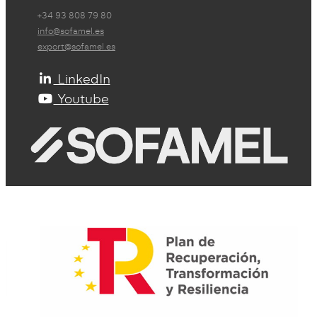
+34 93 808 79 80
info@sofamel.es
export@sofamel.es
LinkedIn
Youtube