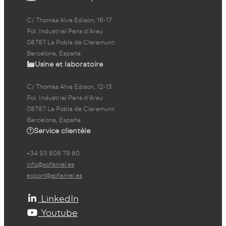
C/ Thomas Alva Edison, 16-17
Pol. Industrial Pans d'Arau
08787 La Pobla de Claramunt
Barcelona, España
Usine et laboratoire
C/ Thomas Alva Edison, 12-13
Pol. Industrial Pans d'Arau
08787 La Pobla de Claramunt
Barcelona, España
Service clientèle
+34 93 808 79 80
info@sofamel.es
export@sofamel.es
LinkedIn
Youtube