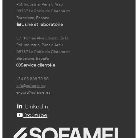
Pol. Industrial Pans d'Arau
08787 La Pobla de Claramunt
Barcelona, España
Usine et laboratoire
C/ Thomas Alva Edison, 12-13
Pol. Industrial Pans d'Arau
08787 La Pobla de Claramunt
Barcelona, España
Service clientèle
+34 93 808 79 80
info@sofamel.es
export@sofamel.es
LinkedIn
Youtube