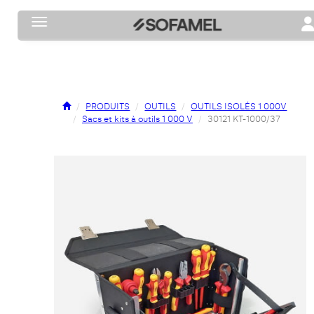
Toggle navigation
To
PRODUITS
OUTILS
OUTILS ISOLÉS 1 000V
Sacs et kits à outils 1 000 V
30121 KT-1000/37