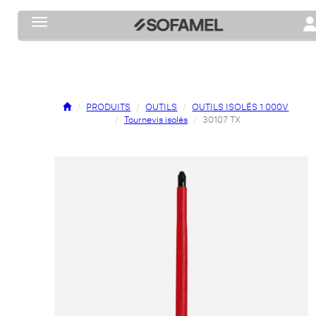
Toggle navigation
To
PRODUITS
OUTILS
OUTILS ISOLÉS 1 000V
Tournevis isolés
30107 TX