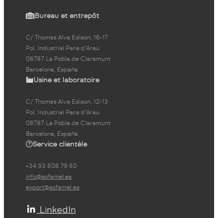
Bureau et entrepôt
C/ Thomas Alva Edison, 16-17
Pol. Industrial Pans d'Arau
08787 La Pobla de Claramunt
Barcelona, España
Usine et laboratoire
C/ Thomas Alva Edison, 12-13
Pol. Industrial Pans d'Arau
08787 La Pobla de Claramunt
Barcelona, España
Service clientèle
+34 93 808 79 80
info@sofamel.es
export@sofamel.es
LinkedIn