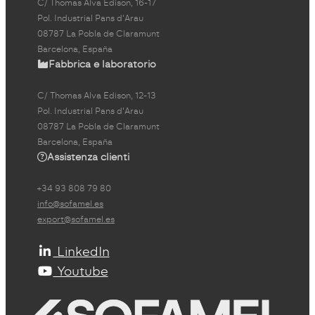
C/ Thomas Alva Edison, 16-17
Pol. Industrial Pans d'Arau
08787 La Pobla de Claramunt
Barcelona, España
Fabbrica e laboratorio
C/ Thomas Alva Edison, 12-13
Pol. Industrial Pans d'Arau
08787 La Pobla de Claramunt
Barcelona, España
Assistenza clienti
+34 93 808 79 80
info@sofamel.es
export@sofamel.es
LinkedIn
Youtube