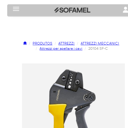
Toggle navigation
To
PRODUTOS
ATTREZZI
ATTREZZI MECCANICI
Attrezzi per spellare i cavi
20104 SF-C