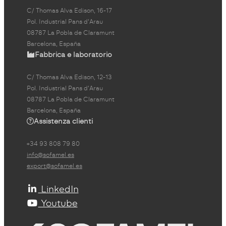
C/ Thomas Alva Edison, 16-17
Pol. Industrial Pans d'Arau
08787 La Pobla de Claramunt
Barcelona, España
Fabbrica e laboratorio
C/ Thomas Alva Edison, 12-13
Pol. Industrial Pans d'Arau
08787 La Pobla de Claramunt
Barcelona, España
Assistenza clienti
+34 93 808 79 80
info@sofamel.es
export@sofamel.es
LinkedIn
Youtube