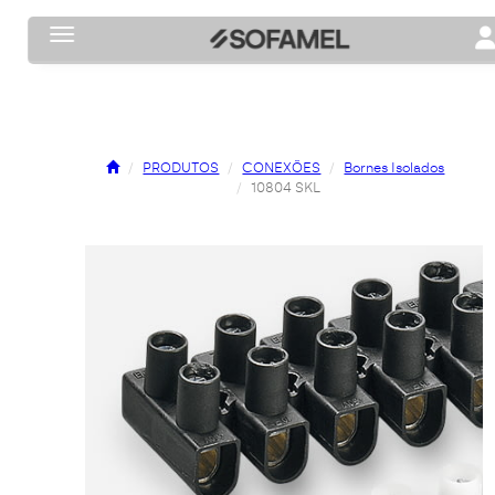
Toggle navigation
To
PRODUTOS
CONEXÕES
Bornes Isolados
10804 SKL