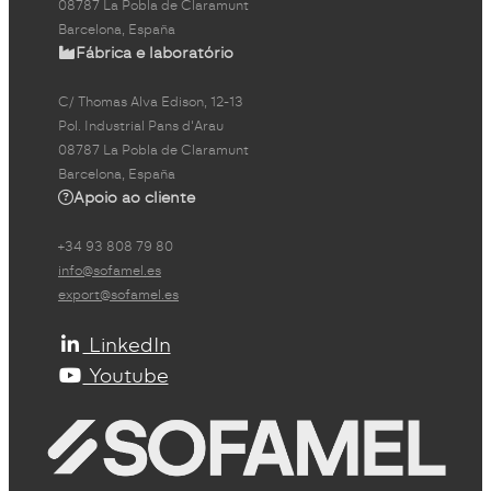
08787 La Pobla de Claramunt
Barcelona, España
Fábrica e laboratório
C/ Thomas Alva Edison, 12-13
Pol. Industrial Pans d'Arau
08787 La Pobla de Claramunt
Barcelona, España
Apoio ao cliente
+34 93 808 79 80
info@sofamel.es
export@sofamel.es
LinkedIn
Youtube