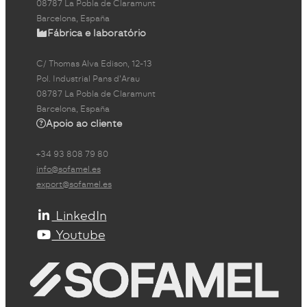
08787 La Pobla de Claramunt
Barcelona, España
Fábrica e laboratório
C/ Thomas Alva Edison, 12-13
Pol. Industrial Pans d'Arau
08787 La Pobla de Claramunt
Barcelona, España
Apoio ao cliente
+34 93 808 79 80
info@sofamel.es
export@sofamel.es
LinkedIn
Youtube