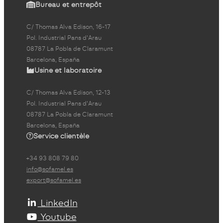
Bureau et entrepôt
C/ Thomas Alva Edison, 16-17
Pol. Industrial Pans d'Arau
08787 La Pobla de Claramunt
Barcelona, España
Usine et laboratoire
C/ Thomas Alva Edison, 12-13
Pol. Industrial Pans d'Arau
08787 La Pobla de Claramunt
Barcelona, España
Service clientèle
+34 93 808 79 80
info@sofamel.es
export@sofamel.es
LinkedIn
Youtube