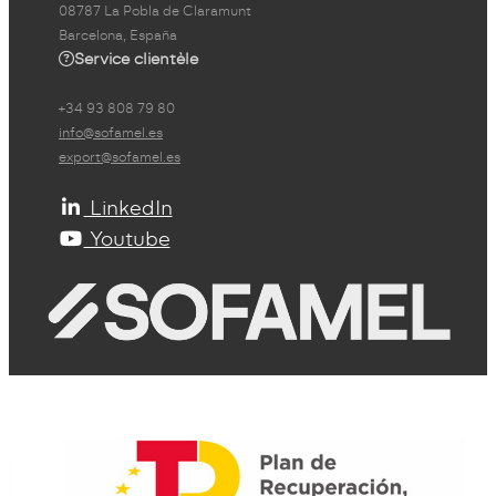
08787 La Pobla de Claramunt
Barcelona, España
Service clientèle
+34 93 808 79 80
info@sofamel.es
export@sofamel.es
LinkedIn
Youtube