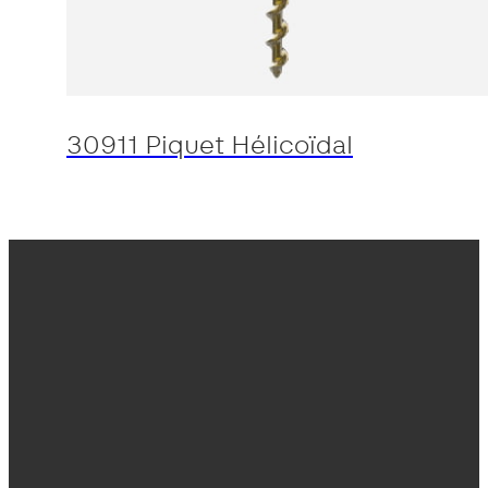
30911 Piquet Hélicoïdal