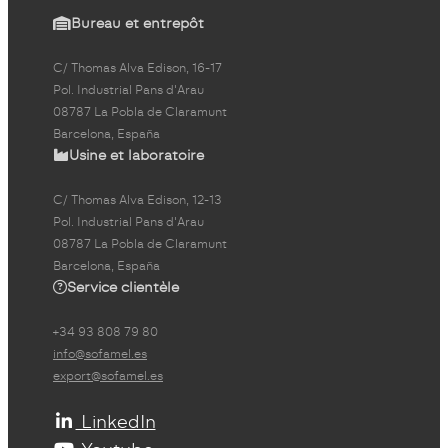
Bureau et entrepôt
C/ Thomas Alva Edison, 16-17
Pol. Industrial Pans d'Arau
08787 La Pobla de Claramunt
Barcelona, España
Usine et laboratoire
C/ Thomas Alva Edison, 12-13
Pol. Industrial Pans d'Arau
08787 La Pobla de Claramunt
Barcelona, España
Service clientèle
+34 93 808 79 80
info@sofamel.es
export@sofamel.es
LinkedIn