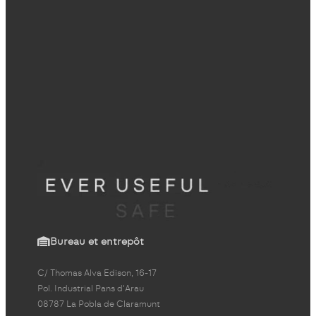
Bureau et entrepôt
C/ Thomas Alva Edison, 16-17
Pol. Industrial Pans d'Arau
08787 La Pobla de Claramunt