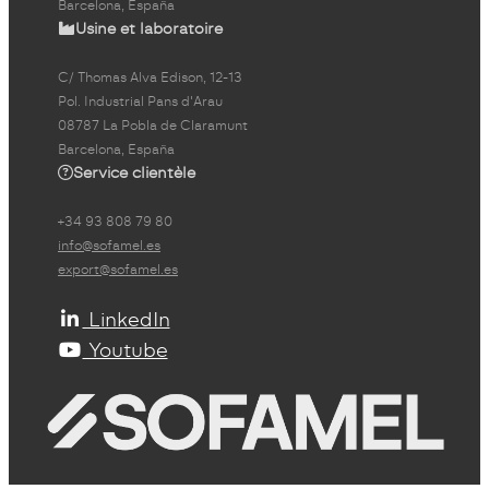
Barcelona, España
Usine et laboratoire
C/ Thomas Alva Edison, 12-13
Pol. Industrial Pans d'Arau
08787 La Pobla de Claramunt
Barcelona, España
Service clientèle
+34 93 808 79 80
info@sofamel.es
export@sofamel.es
LinkedIn
Youtube