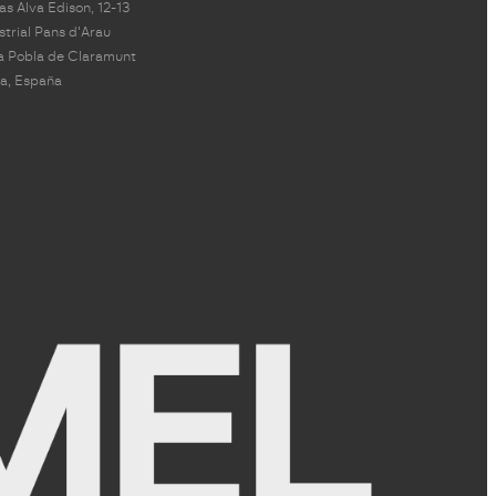
s Alva Edison, 12-13
strial Pans d'Arau
a Pobla de Claramunt
a, España