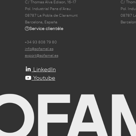
C/ Thomas Alva Edison, 16-17
C/ Thoma
Pol. Industrial Pans d'Arau
Pol. Indu
08787 La Pobla de Claramunt
08787 L
Barcelona, España
Barcelon
Service clientèle
+34 93 808 79 80
info@sofamel.es
export@sofamel.es
LinkedIn
Youtube