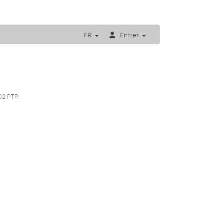
FR
Entrer
02 PTR