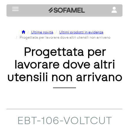
Toggle navigation
Toggle na
Ultime novità
Ultimi prodotti in evidenza
Progettata per lavorare dove altri utensili non arrivano
Progettata per
lavorare dove altri
utensili non arrivano
EBT-106-VOLTCUT