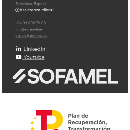
Barcelona, España
Assistenza clienti
+34 93 808 79 80
info@sofamel.es
export@sofamel.es
LinkedIn
Youtube