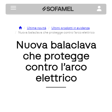
Toggle navigation
Toggle na
Ultime novità
Ultimi prodotti in evidenza
Nuova balaclava che protegge contro l’arco elettrico
Nuova balaclava
che protegge
contro l’arco
elettrico