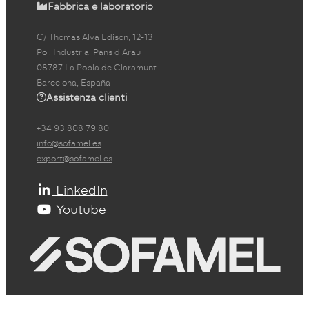
Fabbrica e laboratorio
C/ Thomas Alva Edison, 12-13
Pol. Industrial Pans d'Arau
08787 La Pobla de Claramunt
Barcelona, España
Assistenza clienti
+34 93 808 79 80
info@sofamel.es
export@sofamel.es
LinkedIn
Youtube