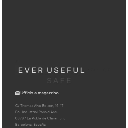
Ufficio e magazzino
C/ Thomas Alva Edison, 16-17
Pol. Industrial Pans d'Arau
08787 La Pobla de Claramunt
Barcelona, España