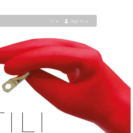
IT
Sign In
ILI