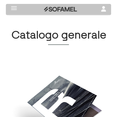
Toggle navigation
Toggle na
catalogo generale