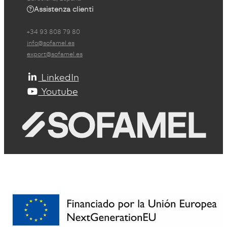
Assistenza clienti
+34 93 808 79 80
info@sofamel.es
export@sofamel.es
LinkedIn
Youtube