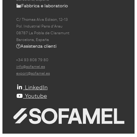
Fabbrica e laboratorio
C/ Thomas Alva Edison, 12-13
Pol. Industrial Pans d'Arau
08787 La Pobla de Claramunt
Barcelona, España
Assistenza clienti
+34 93 808 79 80
info@sofamel.es
export@sofamel.es
LinkedIn
Youtube