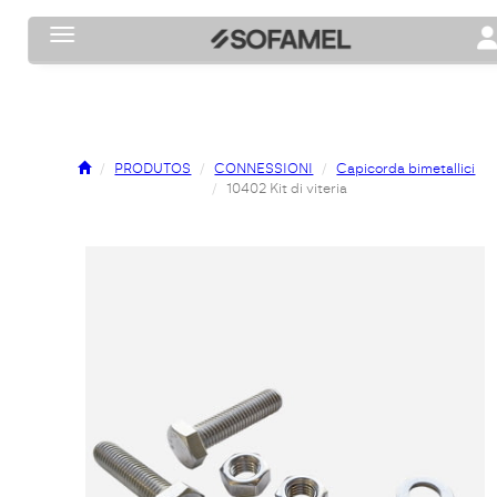
Toggle navigation
To
PRODUTOS
CONNESSIONI
Capicorda bimetallici
10402 Kit di viteria