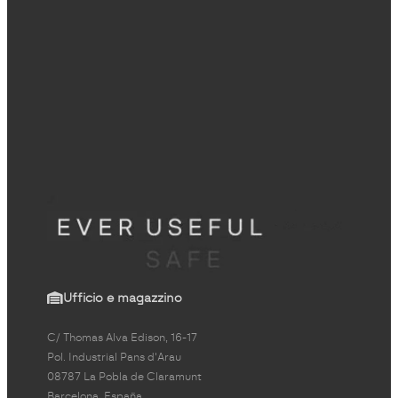
Ufficio e magazzino
C/ Thomas Alva Edison, 16-17
Pol. Industrial Pans d'Arau
08787 La Pobla de Claramunt
Barcelona, España