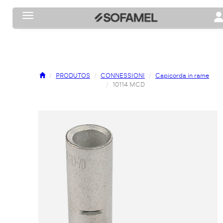
Toggle navigation
To
PRODUTOS
CONNESSIONI
Capicorda in rame
10114 MCD