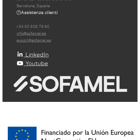
Barcelona, España
Assistenza clienti
+34 93 808 79 80
info@sofamel.es
export@sofamel.es
LinkedIn
Youtube