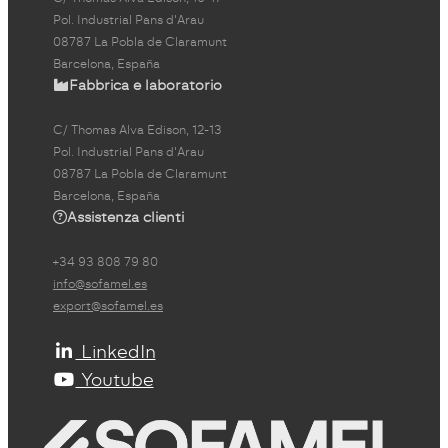
Pol. Industrial Pans d'Arau
08787 La Pobla de Claramunt
Barcelona, España
Fabbrica e laboratorio
C/ Thomas Alva Edison, 12-13
Pol. Industrial Pans d'Arau
08787 La Pobla de Claramunt
Barcelona, España
Assistenza clienti
+34 93 808 79 80
info@sofamel.es
export@sofamel.es
LinkedIn
Youtube