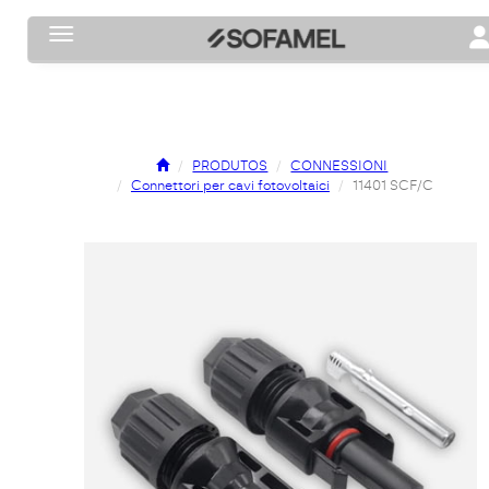
Toggle navigation
To
PRODUTOS
CONNESSIONI
Connettori per cavi fotovoltaici
11401 SCF/C